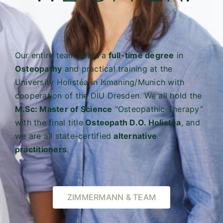
Our entire team holds a
full-time degree
in
Osteopathy
and practical training at the
University Holistéa in Ismaning/Munich with
cooperation of the DIU Dresden. We all hold the
M.Sc: Master of Science
“Osteopathic Therapy”
with the final title
Osteopath D.O. Holistéa
, and
we are all state-certified
alternative
practitioners
.
ZIMMERMANN & TEAM